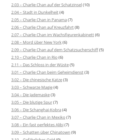
2.03 – Charlie Chan auf der Schatzinsel
(10)
2.04 – Stadt in Dunkelheit
(4)
2.05 – Charlie Chan in Panama
(7)
2.06 – Charlie Chan auf Kreuzfahrt
(8)
2.07 – Charlie Chan im Wachsfigurenkabinett
(6)
2.08 – Mord über New York
(6)
2.09 – Charlie Chan auf dem Schatzsucherschiff
(5)
2.10 – Charlie Chan in Rio
(6)
2.11 – Das Schloss in der Wüste
(5)
3.01 – Charlie Chan beim Geheimdienst
(3)
3.02 – Die chinesische Katze
(3)
3.03 – Schwarze Magie
(4)
3.04 – Die Jademaske
(3)
3.05 – Die blutige Spur
(7)
3.06 – Die Schanghai-Kobra
(4)
3.07 – Charlie Chan in Mexiko
(7)
3.08 – Ein fast perfektes Alibi
(7)
3.09 – Schatten über Chinatown
(9)
3.10 – Gefährliches Geld
(9)