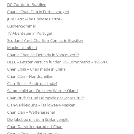
DC-Comics in Brasilien
Charlie Chan Film in Fortsetzungen
Juni 1926: »The Chinese Parrot«
Bücher-Sommer
TV Abenteuer in Portugal
Scotland Yard: Charlton-Comics in Brasilien
Maxim-al imitiert
Charlie Chan als Detektiv in Vancouver !?
DELL – Letzter Versuch für den US-Comicmarkt – 1965/66
Chen Chali – Chan made in China
Chan Clan – Handschellen
Clan–Spiel – Finde das Indiz!
Sammelbild aus Dresden: Warner Oland
Chan-Bücher und Hörspiele des Jahres 2025
Clan-Verkleidung – Halloween-Masken
Chan Clan – Waffenarsenal
Die Jukebox mit dem Schlangengift
Chan-Darsteller parodiert Chan
Charlie Chan – kirjat suomeksi