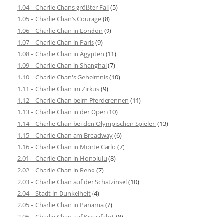
1.04 – Charlie Chans größter Fall
(5)
1.05 – Charlie Chan’s Courage
(8)
1.06 – Charlie Chan in London
(9)
1.07 – Charlie Chan in Paris
(9)
1.08 – Charlie Chan in Ägypten
(11)
1.09 – Charlie Chan in Shanghai
(7)
1.10 – Charlie Chan's Geheimnis
(10)
1.11 – Charlie Chan im Zirkus
(9)
1.12 – Charlie Chan beim Pferderennen
(11)
1.13 – Charlie Chan in der Oper
(10)
1.14 – Charlie Chan bei den Olympischen Spielen
(13)
1.15 – Charlie Chan am Broadway
(6)
1.16 – Charlie Chan in Monte Carlo
(7)
2.01 – Charlie Chan in Honolulu
(8)
2.02 – Charlie Chan in Reno
(7)
2.03 – Charlie Chan auf der Schatzinsel
(10)
2.04 – Stadt in Dunkelheit
(4)
2.05 – Charlie Chan in Panama
(7)
2.06 – Charlie Chan auf Kreuzfahrt
(8)