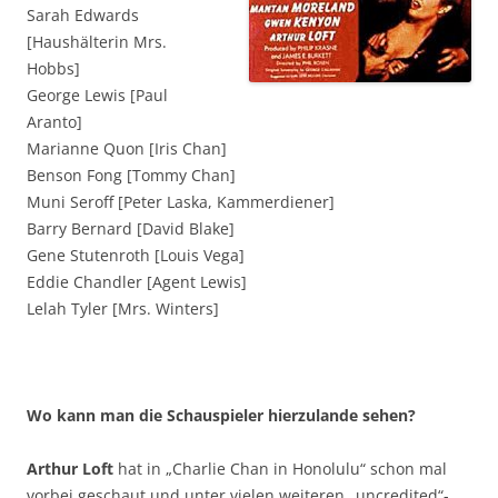
Sarah Edwards
[Haushälterin Mrs.
Hobbs]
George Lewis [Paul
Aranto]
Marianne Quon [Iris Chan]
Benson Fong [Tommy Chan]
Muni Seroff [Peter Laska, Kammerdiener]
Barry Bernard [David Blake]
Gene Stutenroth [Louis Vega]
Eddie Chandler [Agent Lewis]
Lelah Tyler [Mrs. Winters]
Wo kann man die Schauspieler hierzulande sehen?
Arthur Loft
hat in „Charlie Chan in Honolulu“ schon mal
vorbei geschaut und unter vielen weiteren „uncredited“-