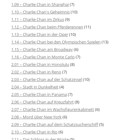
1.09 – Charlie Chan in Shanghai
(7)
1.10 – Charlie Chan's Geheimnis
(10)
1.11 – Charlie Chan im Zirkus
(9)
1.12 – Charlie Chan beim Pferderennen
(11)
1.13 – Charlie Chan in der Oper
(10)
1.14 – Charlie Chan bei den Olympischen Spielen
(13)
1.15 – Charlie Chan am Broadway
(6)
1.16 – Charlie Chan in Monte Carlo
(7)
2.01 – Charlie Chan in Honolulu
(8)
2.02 – Charlie Chan in Reno
(7)
2.03 – Charlie Chan auf der Schatzinsel
(10)
2.04 – Stadt in Dunkelheit
(4)
2.05 – Charlie Chan in Panama
(7)
2.06 – Charlie Chan auf Kreuzfahrt
(8)
2.07 – Charlie Chan im Wachsfigurenkabinett
(6)
2.08 – Mord über New York
(6)
2.09 – Charlie Chan auf dem Schatzsucherschiff
(5)
2.10 – Charlie Chan in Rio
(6)
2.11 – Das Schloss in der Wüste
(5)