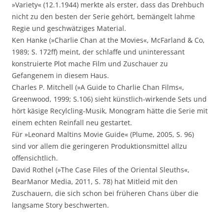
»Variety« (12.1.1944) merkte als erster, dass das Drehbuch
nicht zu den besten der Serie gehört, bemängelt lahme
Regie und geschwätziges Material.
Ken Hanke (»Charlie Chan at the Movies«, McFarland & Co,
1989; S. 172ff) meint, der schlaffe und uninteressant
konstruierte Plot mache Film und Zuschauer zu
Gefangenem in diesem Haus.
Charles P. Mitchell (»A Guide to Charlie Chan Films«,
Greenwood, 1999; S.106) sieht künstlich-wirkende Sets und
hört käsige Recylcling-Musik, Monogram hätte die Serie mit
einem echten Reinfall neu gestartet.
Für »Leonard Maltins Movie Guide« (Plume, 2005, S. 96)
sind vor allem die geringeren Produktionsmittel allzu
offensichtlich.
David Rothel (»The Case Files of the Oriental Sleuths«,
BearManor Media, 2011, S. 78) hat Mitleid mit den
Zuschauern, die sich schon bei früheren Chans über die
langsame Story beschwerten.