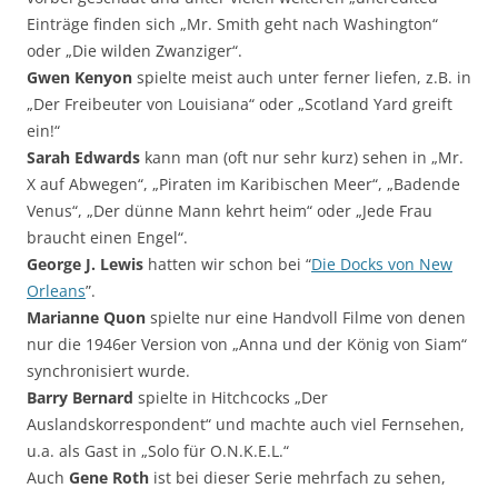
Einträge finden sich „Mr. Smith geht nach Washington“
oder „Die wilden Zwanziger“.
Gwen Kenyon
spielte meist auch unter ferner liefen, z.B. in
„Der Freibeuter von Louisiana“ oder „Scotland Yard greift
ein!“
Sarah Edwards
kann man (oft nur sehr kurz) sehen in „Mr.
X auf Abwegen“, „Piraten im Karibischen Meer“, „Badende
Venus“, „Der dünne Mann kehrt heim“ oder „Jede Frau
braucht einen Engel“.
George J. Lewis
hatten wir schon bei “
Die Docks von New
Orleans
”.
Marianne Quon
spielte nur eine Handvoll Filme von denen
nur die 1946er Version von „Anna und der König von Siam“
synchronisiert wurde.
Barry Bernard
spielte in Hitchcocks „Der
Auslandskorrespondent“ und machte auch viel Fernsehen,
u.a. als Gast in „Solo für O.N.K.E.L.“
Auch
Gene Roth
ist bei dieser Serie mehrfach zu sehen,